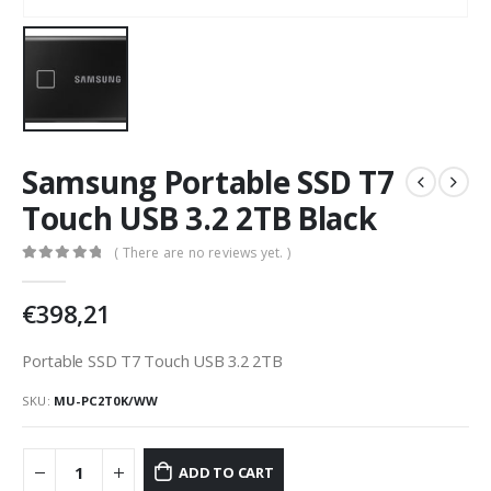
Samsung Portable SSD T7
Touch USB 3.2 2TB Black
( There are no reviews yet. )
0
Di 5
€
398,21
Portable SSD T7 Touch USB 3.2 2TB
SKU:
MU-PC2T0K/WW
ADD TO CART