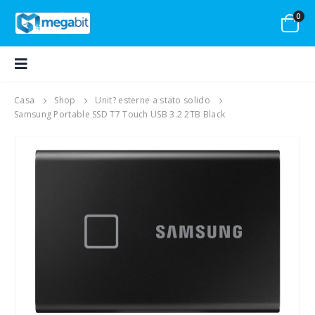
0
Casa
Shop
Unit? esterne a stato solido
Samsung Portable SSD T7 Touch USB 3.2 2TB Black