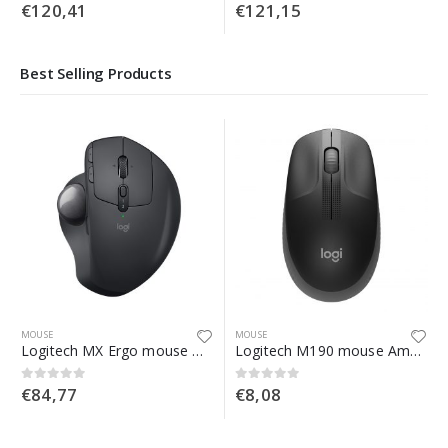
€
120,41
€
121,15
0
Su 5
0
Su 5
Best Selling Products
MOUSE
MOUSE
Logitech MX Ergo mouse Mano destra Wireless a RF + Bluetooth Trackball 440 DPI
Logitech M190 mouse Ambidestro RF Wireless Ottico 1000 DPI
€
84,77
€
8,08
0
Su 5
0
Su 5