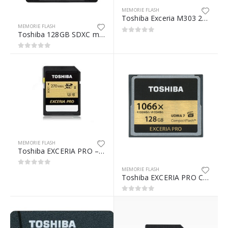
MEMORIE FLASH
Toshiba Exceria M303 256GB memoria flash MicroSDXC UHS-I
MEMORIE FLASH
Toshiba 128GB SDXC memoria flash UHS Classe 3
0
Su 5
0
Su 5
MEMORIE FLASH
Toshiba EXCERIA PRO – N501 memoria flash 16 GB SDXC UHS-II Classe 3
MEMORIE FLASH
0
Su 5
Toshiba EXCERIA PRO C501 128GB memoria flash CompactFlash
0
Su 5