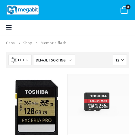
0
Casa
Shop
Memorie flash
FILTER