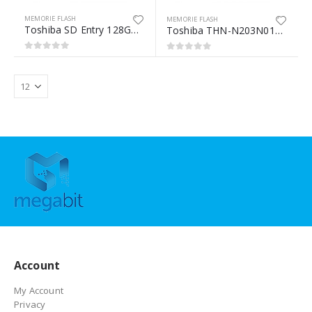
MEMORIE FLASH
MEMORIE FLASH
Toshiba SD Entry 128GB memoria flash UHS-I Classe 10
Toshiba THN-N203N0160E4 memoria flash 16 GB SD UHS-I Classe 10
0
Su 5
0
Su 5
Account
My Account
Privacy