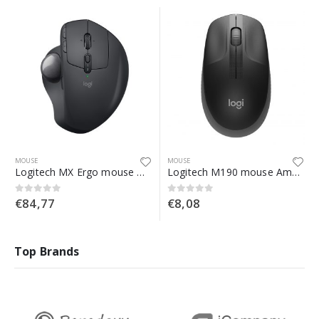
MOUSE
MOUSE
Logitech MX Ergo mouse Mano destra Wireless a RF + Bluetooth Trackball 440 DPI
Logitech M190 mouse Ambidestro RF Wireless Ottico 1000 DPI
€
84,77
€
8,08
0
Su 5
0
Su 5
Top Brands