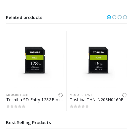
Related products
MEMORIE FLASH
MEMORIE FLASH
Toshiba SD Entry 128GB memoria flash UHS-I Classe 10
Toshiba THN-N203N0160E4 memoria flash 16 GB SD UHS-I Classe 10
0
Su 5
0
Su 5
Best Selling Products