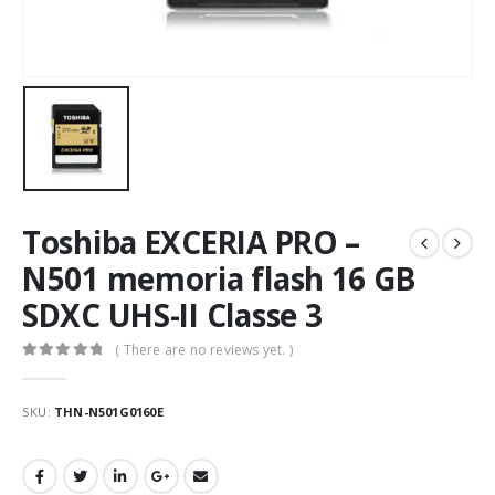
Toshiba EXCERIA PRO –
N501 memoria flash 16 GB
SDXC UHS-II Classe 3
( There are no reviews yet. )
0
Di 5
SKU:
THN-N501G0160E