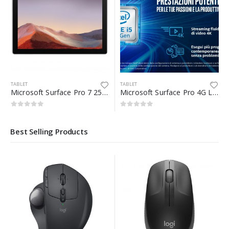
TABLET
TABLET
Microsoft Surface Pro 7 256 GB 31,2 cm (12.3″) Intel? Core? i5 di decima generazione 8 GB Wi-Fi 6 (802.11ax) Windows 10 Pro Nero
Microsoft Surface Pro 4G LTE 256 GB 31,2 cm (12.3″) Intel? Core? i5 di settima generazione 8 GB Wi-Fi 5 (802.11ac) Platino
0
Su 5
0
Su 5
Best Selling Products