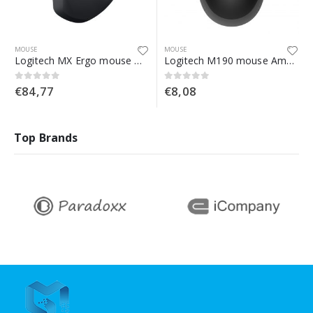
MOUSE
MOUSE
Logitech MX Ergo mouse Mano destra Wireless a RF + Bluetooth Trackball 440 DPI
Logitech M190 mouse Ambidestro RF Wireless Ottico 1000 DPI
€
84,77
€
8,08
0
Su 5
0
Su 5
Top Brands