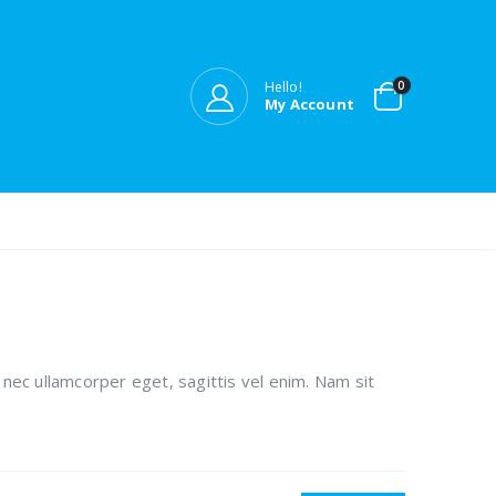
Hello!
0
My Account
 nec ullamcorper eget, sagittis vel enim. Nam sit