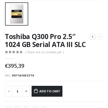
Toshiba Q300 Pro 2.5″
1024 GB Serial ATA III SLC
( There are no reviews yet. )
0
Di 5
€
395,39
SKU:
HDTSA1AEZSTA
ADD TO CART