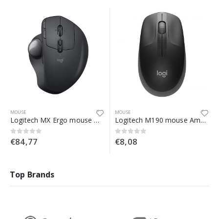
MOUSE
MOUSE
Logitech MX Ergo mouse Mano destra Wireless a RF + Bluetooth Trackball 440 DPI
Logitech M190 mouse Ambidestro RF Wireless Ottico 1000 DPI
€
84,77
€
8,08
0
Su 5
0
Su 5
Top Brands