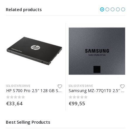
Related products
SOLID STATE DRIVE
SOLID STATE DRIVE
HP S700 Pro 2.5″ 128 GB Serial ATA III
Samsung MZ-77Q1T0 2.5″ 1000 GB Serial ATA III QLC
€
33,64
€
99,55
0
Su 5
0
Su 5
Best Selling Products