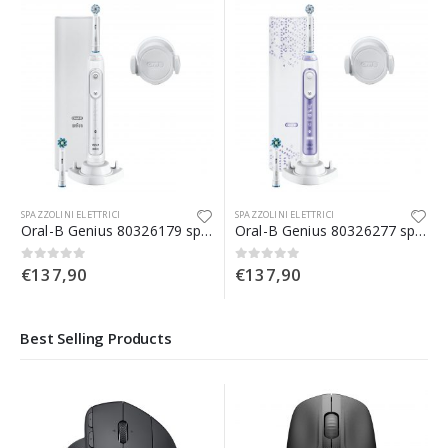
SPAZZOLINI ELETTRICI
SPAZZOLINI ELETTRICI
Oral-B Genius 80326179 spazzolino elettrico Adulto Spazzolino rotante-oscillante Bianco
Oral-B Genius 80326277 spazzolino elettrico Adulto Spazzolino rotante-oscillante Porpora, Bianco
€
137,90
€
137,90
0
Su 5
0
Su 5
Best Selling Products