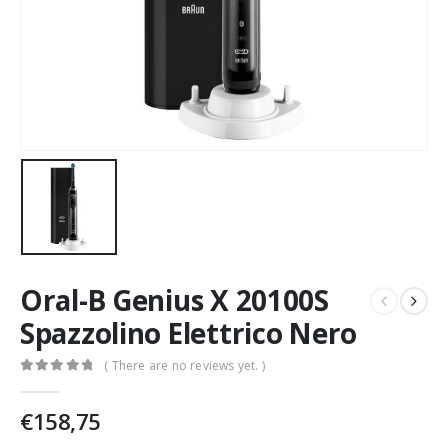
Oral-B Genius X 20100S
Spazzolino Elettrico Nero
( There are no reviews yet. )
0
Di 5
€
158,75