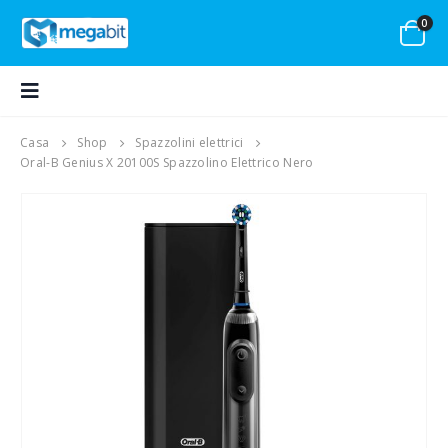
0
Casa
Shop
Spazzolini elettrici
Oral-B Genius X 20100S Spazzolino Elettrico Nero