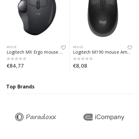
MOUSE
MOUSE
Logitech MX Ergo mouse Mano destra Wireless a RF + Bluetooth Trackball 440 DPI
Logitech M190 mouse Ambidestro RF Wireless Ottico 1000 DPI
€
84,77
€
8,08
0
Su 5
0
Su 5
Top Brands