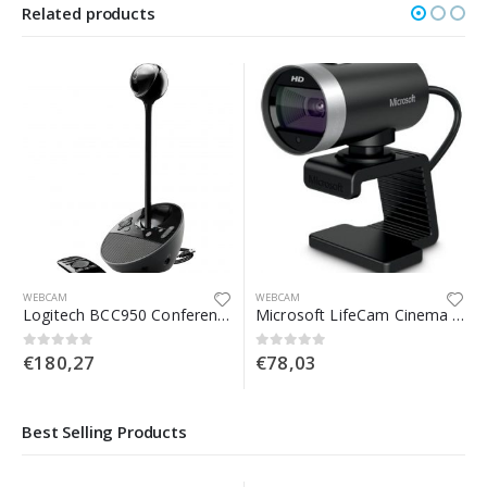
Related products
WEBCAM
WEBCAM
Logitech BCC950 ConferenceCam webcam 1920 x 1080 Pixel USB 2.0 Nero
Microsoft LifeCam Cinema webcam 1 MP 1280 x 720 Pixel USB 2.0 Nero
€
180,27
€
78,03
0
Su 5
0
Su 5
Best Selling Products