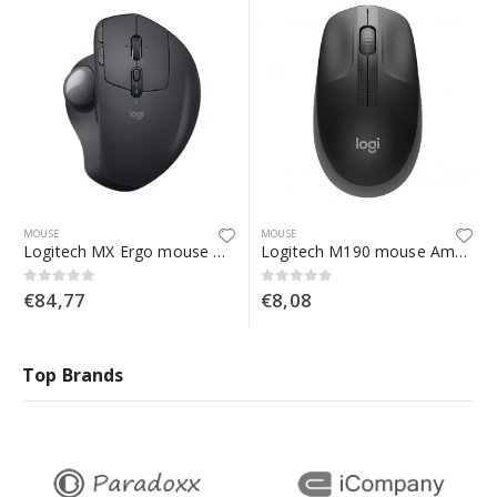
MOUSE
MOUSE
Logitech MX Ergo mouse Mano destra Wireless a RF + Bluetooth Trackball 440 DPI
Logitech M190 mouse Ambidestro RF Wireless Ottico 1000 DPI
€
84,77
€
8,08
0
Su 5
0
Su 5
Top Brands