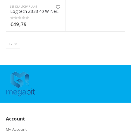
SET DI ALTOPARLANTI
Logitech Z333 40 W Nero 2.1 canali
€
49,79
0
Su 5
Account
My Account